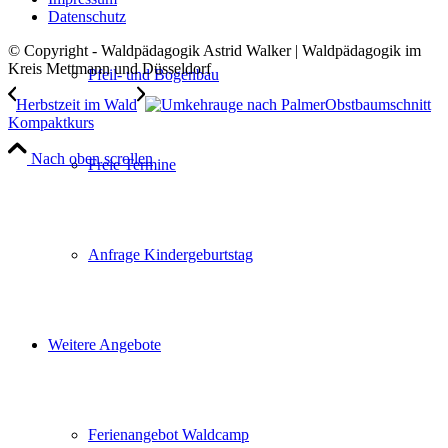
Datenschutz
© Copyright - Waldpädagogik Astrid Walker | Waldpädagogik im
Kreis Mettmann und Düsseldorf
Pfeil- und Bogenbau
Herbstzeit im Wald
Obstbaumschnitt
Kompaktkurs
Nach oben scrollen
Freie Termine
Anfrage Kindergeburtstag
Weitere Angebote
Ferienangebot Waldcamp