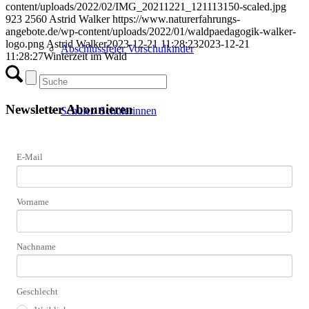
content/uploads/2022/02/IMG_20211221_121113150-scaled.jpg
923
2560
Astrid Walker
https://www.naturerfahrungs-
angebote.de/wp-content/uploads/2022/01/waldpaedagogik-walker-
logo.png
Astrid Walker
2023-12-21 11:28:23
2023-12-21
Abschlussfeier Vorschulkinder
11:28:27
Winterzeit im Wald
Newsletter Abonnieren
Schüler/ Schülerinnen
E-Mail
Erwachsene
Vorname
Senioren
Nachname
Geschlecht
Menschen mit Behinderung