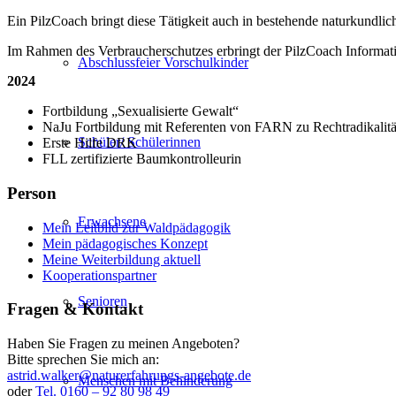
Ein PilzCoach bringt diese Tätigkeit auch in bestehende naturkundli
Im Rahmen des Verbraucherschutzes erbringt der PilzCoach Informat
Abschlussfeier Vorschulkinder
2024
Fortbildung „Sexualisierte Gewalt“
NaJu Fortbildung mit Referenten von FARN zu Rechtradikalit
Schüler/ Schülerinnen
Erste Hilfe DRK
FLL zertifizierte Baumkontrolleurin
Person
Erwachsene
Mein Leitbild zur Waldpädagogik
Mein pädagogisches Konzept
Meine Weiterbildung aktuell
Kooperationspartner
Senioren
Fragen & Kontakt
Haben Sie Fragen zu meinen Angeboten?
Bitte sprechen Sie mich an:
astrid.walker@naturerfahrungs-angebote.de
Menschen mit Behinderung
oder
Tel. 0160 – 92 80 98 49