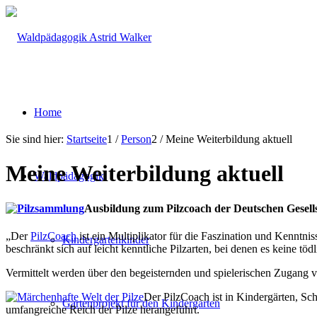
Home
Sie sind hier:
Startseite
1
/
Person
2
/
Meine Weiterbildung aktuell
Meine Weiterbildung aktuell
Waldpädagogik
Ausbildung zum Pilzcoach der Deutschen Gesell
„Der
PilzCoach
ist ein Multiplikator für die Faszination und Kenntni
Kindergartenkinder
beschränkt sich auf leicht kenntliche Pilzarten, bei denen es keine tö
Vermittelt werden über den begeisternden und spielerischen Zugang 
Der PilzCoach ist in Kindergärten, Sc
Gartenprojekt für den Kindergarten
umfangreiche Reich der Pilze herangeführt.