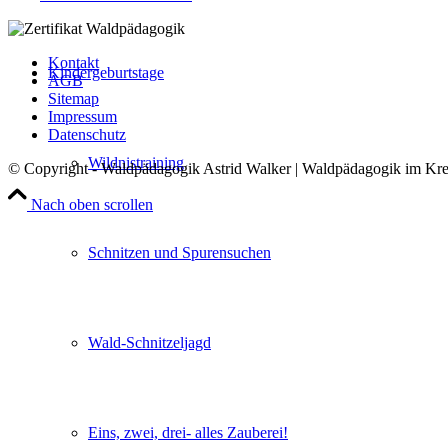
Kontakt
Kindergeburtstage
AGB
Sitemap
Impressum
Datenschutz
Wildnistraining
© Copyright - Waldpädagogik Astrid Walker | Waldpädagogik im Kr
Nach oben scrollen
Schnitzen und Spurensuchen
Wald-Schnitzeljagd
Eins, zwei, drei- alles Zauberei!