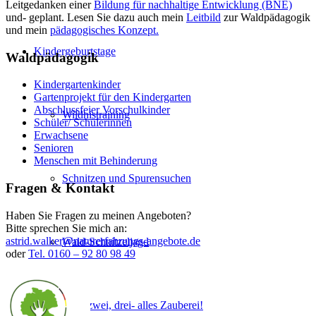
Leitgedanken einer
Bildung für nachhaltige Entwicklung (BNE)
und- geplant. Lesen Sie dazu auch mein
Leitbild
zur Waldpädagogik
und mein
pädagogisches Konzept.
Kindergeburtstage
Waldpädagogik
Kindergartenkinder
Gartenprojekt für den Kindergarten
Abschlussfeier Vorschulkinder
Wildnistraining
Schüler/ Schülerinnen
Erwachsene
Senioren
Menschen mit Behinderung
Schnitzen und Spurensuchen
Fragen & Kontakt
Haben Sie Fragen zu meinen Angeboten?
Bitte sprechen Sie mich an:
astrid.walker@naturerfahrungs-angebote.de
Wald-Schnitzeljagd
oder
Tel. 0160 – 92 80 98 49
Eins, zwei, drei- alles Zauberei!