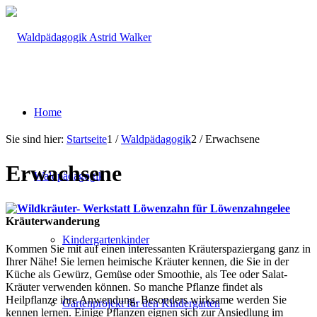
Home
Sie sind hier:
Startseite
1
/
Waldpädagogik
2
/
Erwachsene
Erwachsene
Waldpädagogik
Kräuterwanderung
Kindergartenkinder
Kommen Sie mit auf einen interessanten Kräuterspaziergang ganz in
Ihrer Nähe! Sie lernen heimische Kräuter kennen, die Sie in der
Küche als Gewürz, Gemüse oder Smoothie, als Tee oder Salat-
Kräuter verwenden können. So manche Pflanze findet als
Heilpflanze ihre Anwendung. Besonders wirksame werden Sie
Gartenprojekt für den Kindergarten
kennen lernen. Einige Pflanzen eignen sich zur Ansiedlung im