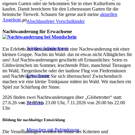
eigenen Garten oder sie bekommen Sie in einer Kulturform zu
kaufen. Damit bereichern Sie den Lebensraum Garten für die
heimische Tierwelt. Schauen Sie gerne auch meine
aktuellen
Angebote
an.
Abschlussfeier Vorschulkinder
Nachtwanderung für Erwachsene
Schüler/ Schülerinnen
Ein Erlebnis der besonderen Art ist eine Nachtwanderung mit einer
kleinen Gruppe. Nachts im Wald- das ist etwas nicht Alltägliches für
uns! Auf Nachtwanderungen geschieht oft Erstaunliches: Seien es
Glühwürmchen im Sommer, leuchtende Pilze, manchmal Tieraugen
im Wald, Tiergeräusche oder der lautlose Flug von Fledermäusen
Erwachsene
und Nachtvögeln- lassen Sie sich überraschen! Zwischendurch
machen wir eine kleine Trinkpause mitten im Wald. Wir machen ein
Spiel zur Schärfung der Sinne.
2026 finden zwei Nachtwanderungen über „Globetrotter“ statt:
27.6.26 von 21.00 bis 23.00 Uhr, 7.11.2026 von 20.00 bis 22.00
Senioren
Uhr
Bildung für nachhaltige Entwicklung
Menschen mit Behinderung
Die Veranstaltungen werden im Sinne der Kriterien und