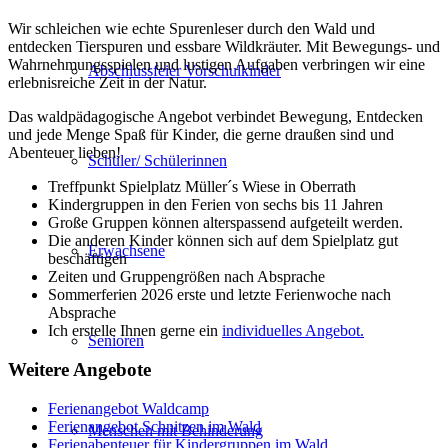
Wir schleichen wie echte Spurenleser durch den Wald und
entdecken Tierspuren und essbare Wildkräuter. Mit Bewegungs- und
Wahrnehmungsspielen und lustigen Aufgaben verbringen wir eine
Abschlussfeier Vorschulkinder
erlebnisreiche Zeit in der Natur.
Das waldpädagogische Angebot verbindet Bewegung, Entdecken
und jede Menge Spaß für Kinder, die gerne draußen sind und
Abenteuer lieben!
Schüler/ Schülerinnen
Treffpunkt Spielplatz Müller´s Wiese in Oberrath
Kindergruppen in den Ferien von sechs bis 11 Jahren
Große Gruppen können alterspassend aufgeteilt werden.
Die anderen Kinder können sich auf dem Spielplatz gut
Erwachsene
beschäftigen
Zeiten und Gruppengrößen nach Absprache
Sommerferien 2026 erste und letzte Ferienwoche nach
Absprache
Ich erstelle Ihnen gerne ein
individuelles Angebot.
Senioren
Weitere Angebote
Ferienangebot Waldcamp
Ferienangebot Schnitzen im Wald
Menschen mit Behinderung
Ferienabenteuer für Kindergruppen im Wald