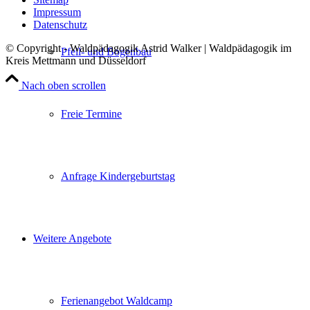
Impressum
Datenschutz
© Copyright - Waldpädagogik Astrid Walker | Waldpädagogik im
Pfeil- und Bogenbau
Kreis Mettmann und Düsseldorf
Nach oben scrollen
Freie Termine
Anfrage Kindergeburtstag
Weitere Angebote
Ferienangebot Waldcamp