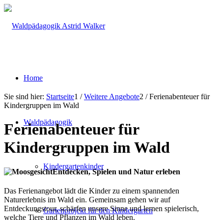
Home
Sie sind hier:
Startseite
1
/
Weitere Angebote
2
/
Ferienabenteuer für
Kindergruppen im Wald
Waldpädagogik
Ferienabenteuer für
Kindergruppen im Wald
Kindergartenkinder
Entdecken, Spielen und Natur erleben
Das Ferienangebot lädt die Kinder zu einem spannenden
Naturerlebnis im Wald ein. Gemeinsam gehen wir auf
Entdeckungstour, schärfen unsere Sinne und lernen spielerisch,
Gartenprojekt für den Kindergarten
welche Tiere und Pflanzen im Wald leben.