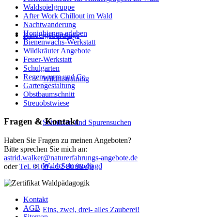
Waldspielgruppe
After Work Chillout im Wald
Nachtwanderung
Honigbienen erleben
Kindergeburtstage
Bienenwachs-Werkstatt
Wildkräuter Angebote
Feuer-Werkstatt
Schulgarten
Regenwurm und Co
Wildnistraining
Gartengestaltung
Obstbaumschnitt
Streuobstwiese
Fragen & Kontakt
Schnitzen und Spurensuchen
Haben Sie Fragen zu meinen Angeboten?
Bitte sprechen Sie mich an:
astrid.walker@naturerfahrungs-angebote.de
Wald-Schnitzeljagd
oder
Tel. 0160 – 92 80 98 49
Kontakt
AGB
Eins, zwei, drei- alles Zauberei!
Sitemap