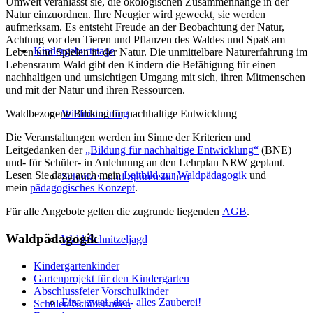
Umwelt veranlasst sie, die ökologischen Zusammenhänge in der
Natur einzuordnen. Ihre Neugier wird geweckt, sie werden
aufmerksam. Es entsteht Freude an der Beobachtung der Natur,
Achtung vor den Tieren und Pflanzen des Waldes und Spaß am
Kindergeburtstage
Leben und Spielen in der Natur. Die unmittelbare Naturerfahrung im
Lebensraum Wald gibt den Kindern die Befähigung für einen
nachhaltigen und umsichtigen Umgang mit sich, ihren Mitmenschen
und mit der Natur und ihren Ressourcen.
Wildnistraining
Waldbezogene Bildung für nachhaltige Entwicklung
Die Veranstaltungen werden im Sinne der Kriterien und
Leitgedanken der
„Bildung für nachhaltige Entwicklung“
(BNE)
und- für Schüler- in Anlehnung an den Lehrplan NRW geplant.
Lesen Sie dazu auch mein
Leitbild zur Waldpädagogik
und
Schnitzen und Spurensuchen
mein
pädagogisches Konzept
.
Für alle Angebote gelten die zugrunde liegenden
AGB
.
Waldpädagogik
Wald-Schnitzeljagd
Kindergartenkinder
Gartenprojekt für den Kindergarten
Abschlussfeier Vorschulkinder
Eins, zwei, drei- alles Zauberei!
Schüler/ Schülerinnen