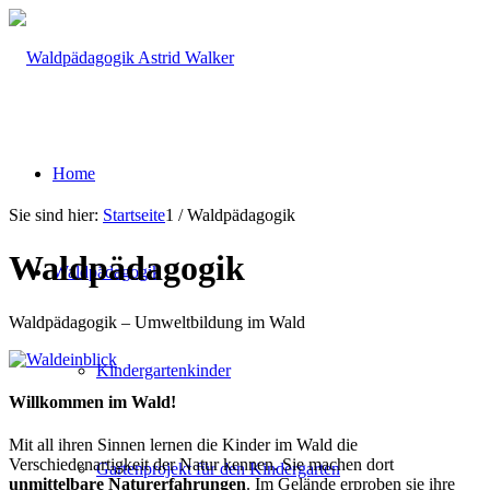
Home
Sie sind hier:
Startseite
1
/
Waldpädagogik
Waldpädagogik
Waldpädagogik
Waldpädagogik – Umweltbildung im Wald
Kindergartenkinder
Willkommen im Wald!
Mit all ihren Sinnen lernen die Kinder im Wald die
Verschiedenartigkeit der Natur kennen. Sie machen dort
Gartenprojekt für den Kindergarten
unmittelbare Naturerfahrungen
. Im Gelände erproben sie ihre