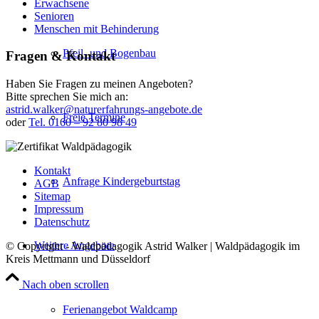
Erwachsene
Senioren
Menschen mit Behinderung
Pfeil- und Bogenbau
Fragen & Kontakt
Haben Sie Fragen zu meinen Angeboten?
Bitte sprechen Sie mich an:
astrid.walker@naturerfahrungs-angebote.de
Freie Termine
oder
Tel. 0160 – 92 80 98 49
Kontakt
Anfrage Kindergeburtstag
AGB
Sitemap
Impressum
Datenschutz
Weitere Angebote
© Copyright - Waldpädagogik Astrid Walker | Waldpädagogik im
Kreis Mettmann und Düsseldorf
Nach oben scrollen
Ferienangebot Waldcamp