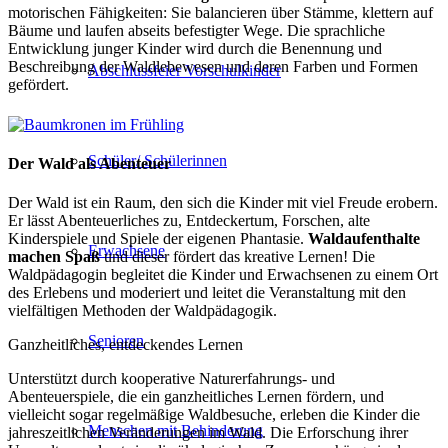
motorischen Fähigkeiten: Sie balancieren über Stämme, klettern auf
Bäume und laufen abseits befestigter Wege. Die sprachliche
Entwicklung junger Kinder wird durch die Benennung und
Beschreibung der Waldlebewesen und deren Farben und Formen
Abschlussfeier Vorschulkinder
gefördert.
Schüler/ Schülerinnen
Der Wald als Abenteuer
Der Wald ist ein Raum, den sich die Kinder mit viel Freude erobern.
Er lässt Abenteuerliches zu, Entdeckertum, Forschen, alte
Kinderspiele und Spiele der eigenen Phantasie.
Waldaufenthalte
Erwachsene
machen Spaß
und dieser fördert das kreative Lernen! Die
Waldpädagogin begleitet die Kinder und Erwachsenen zu einem Ort
des Erlebens und moderiert und leitet die Veranstaltung mit den
vielfältigen Methoden der Waldpädagogik.
Senioren
Ganzheitliches, entdeckendes Lernen
Unterstützt durch kooperative Naturerfahrungs- und
Abenteuerspiele, die ein ganzheitliches Lernen fördern, und
vielleicht sogar regelmäßige Waldbesuche, erleben die Kinder die
Menschen mit Behinderung
jahreszeitlichen Veränderungen im Wald. Die Erforschung ihrer