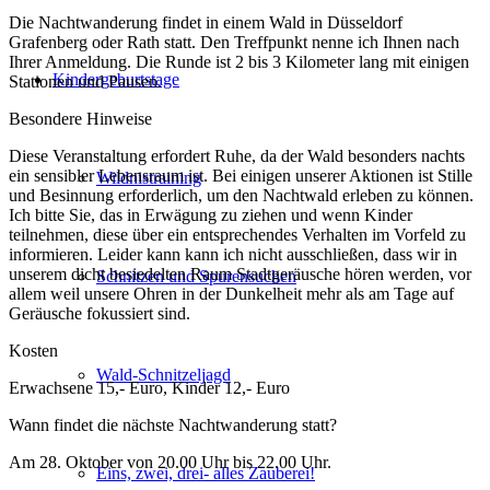
Die Nachtwanderung findet in einem Wald in Düsseldorf
Grafenberg oder Rath statt. Den Treffpunkt nenne ich Ihnen nach
Ihrer Anmeldung. Die Runde ist 2 bis 3 Kilometer lang mit einigen
Kindergeburtstage
Stationen und Pausen.
Besondere Hinweise
Diese Veranstaltung erfordert Ruhe, da der Wald besonders nachts
ein sensibler Lebensraum ist. Bei einigen unserer Aktionen ist Stille
Wildnistraining
und Besinnung erforderlich, um den Nachtwald erleben zu können.
Ich bitte Sie, das in Erwägung zu ziehen und wenn Kinder
teilnehmen, diese über ein entsprechendes Verhalten im Vorfeld zu
informieren. Leider kann kann ich nicht ausschließen, dass wir in
unserem dicht besiedelten Raum Stadtgeräusche hören werden, vor
Schnitzen und Spurensuchen
allem weil unsere Ohren in der Dunkelheit mehr als am Tage auf
Geräusche fokussiert sind.
Kosten
Wald-Schnitzeljagd
Erwachsene 15,- Euro, Kinder 12,- Euro
Wann findet die nächste Nachtwanderung statt?
Am 28. Oktober von 20.00 Uhr bis 22.00 Uhr.
Eins, zwei, drei- alles Zauberei!