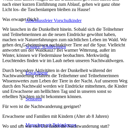
nach einer kurzen Einführung zum Ablauf, gehen wir ganz ohne
Licht los- die Taschenlampen bleiben zu Hause!
Was erwartet Dich?
Abschlussfeier Vorschulkinder
Wir lauschen in die Dunkelheit hinein. Sobald sich die Teilnehmer
und Teilnehmerinnen an die neuen Eindrücke gewöhnt haben,
machen wir Naturerfahrungen zum nächtlichen Leben im Wald. Wir
gehen den Geheimnissen nachtaktiver Tiere auf die Spur. Vielleicht
Schüler/ Schülerinnen
antwortet uns der Waldkauz? Bei warmer Witterung, außer im
Winter, können wir Fledermäuse beobachten. Merkwürdig
Leuchtendes finden wir im Laub neben unseren Nachtwaldwegen.
Durch besondere Aktivitäten in der Dunkelheit während der
Erwachsene
Nachtwanderung erfahren die Teilnehmer und Teilnehmerinnen
Wissenswertes zum Leben der Tiere in der Nacht. Auf unserem Weg
durch den Nachtwald werden wir Eindrücke mitnehmen, die Kinder
und Erwachsene am helllichten Tag und in unseren sonst so
erhellten Nächten nicht bekommen können.
Senioren
Für wen ist die Nachtwanderung geeignet?
Erwachsene und Familien mit Kindern (Alter ab 8 Jahren)
Menschen mit Behinderung
Wo und um wie viel Uhr findet die Nachtwanderung statt?