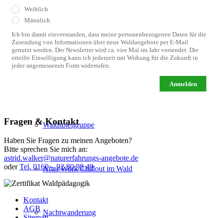
Weiblich
Männlich
Ich bin damit einverstanden, dass meine personenbezogenen Daten für die
Ferienangebot Schnitzen im Wald
Zusendung von Informationen über neue Waldangebote per E-Mail
genutzt werden. Der Newsletter wird ca. vier Mal im Jahr versendet. Die
erteilte Einwilligung kann ich jederzeit mit Wirkung für die Zukunft in
jeder angemessenen Form widerrufen.
Ferienabenteuer für Kindergruppen im Wald
Anmelden
Fragen & Kontakt
Waldspielgruppe
Haben Sie Fragen zu meinen Angeboten?
Bitte sprechen Sie mich an:
astrid.walker@naturerfahrungs-angebote.de
oder
Tel. 0160 – 92 80 98 49
After Work Chillout im Wald
Kontakt
AGB
Nachtwanderung
Sitemap