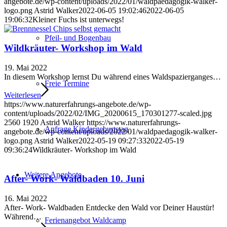
angebote.de/wp-content/uploads/2022/01/waldpaedagogik-walker-
logo.png
Astrid Walker
2022-06-05 19:02:46
2022-06-05
19:06:32
Kleiner Fuchs ist unterwegs!
Pfeil- und Bogenbau
Wildkräuter- Workshop im Wald
19. Mai 2022
In diesem Workshop lernst Du während eines Waldspazierganges…
Freie Termine
Weiterlesen
https://www.naturerfahrungs-angebote.de/wp-
content/uploads/2022/02/IMG_20200615_170301277-scaled.jpg
2560
1920
Astrid Walker
https://www.naturerfahrungs-
Anfrage Kindergeburtstag
angebote.de/wp-content/uploads/2022/01/waldpaedagogik-walker-
logo.png
Astrid Walker
2022-05-19 09:27:33
2022-05-19
09:36:24
Wildkräuter- Workshop im Wald
Weitere Angebote
After- Work- Waldbaden 10. Juni
16. Mai 2022
After- Work- Waldbaden Entdecke den Wald vor Deiner Haustür!
Während…
Ferienangebot Waldcamp