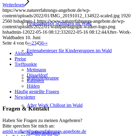
Weiterlesen
https://www.naturerfahrungs-angebote.de/wp-
content/uploads/2022/01/IMG_20191012_134922-scaled.jpg
1920
2560
hshadmin-1
https://www.naturerfahrungs-angebote.de/wp-
Ferienangebot Schnitzen im Wald
content/uploads/2022/01/waldpaedagogik-walker-logo.png
hshadmin-1
2022-05-16 08:12:33
2022-05-16 08:12:44
After- Work-
Waldbaden 10. Juni
Seite 4 von 6
«
‹
2
3
4
5
6
›
»
Ferienabenteuer für Kindergruppen im Wald
Aktuelles
Preise
Treffpunkte
Mettmann
Düsseldorf
Waldspielgruppe
Ratingen
Hilden
Häufig gestellte Fragen
Newsletter
After Work Chillout im Wald
Fragen & Kontakt
Haben Sie Fragen zu meinen Angeboten?
Bitte sprechen Sie mich an:
astrid.walker@naturerfahrungs-angebote.de
Nachtwanderung