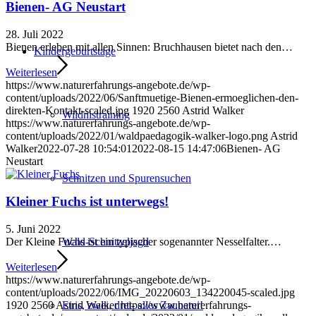
Bienen- AG Neustart
28. Juli 2022
Bienen erleben mit allen Sinnen: Bruchhausen bietet nach den…
Kindergeburtstage
Weiterlesen
https://www.naturerfahrungs-angebote.de/wp-
content/uploads/2022/06/Sanftmuetige-Bienen-ermoeglichen-den-
direkten-Kontakt-scaled.jpg
1920
2560
Astrid Walker
Wildnistraining
https://www.naturerfahrungs-angebote.de/wp-
content/uploads/2022/01/waldpaedagogik-walker-logo.png
Astrid
Walker
2022-07-28 10:54:01
2022-08-15 14:47:06
Bienen- AG
Neustart
Schnitzen und Spurensuchen
Kleiner Fuchs ist unterwegs!
5. Juni 2022
Der Kleine Fuchs ist ein typischer sogenannter Nesselfalter.…
Wald-Schnitzeljagd
Weiterlesen
https://www.naturerfahrungs-angebote.de/wp-
content/uploads/2022/06/IMG_20220603_134220045-scaled.jpg
1920
2560
Astrid Walker
https://www.naturerfahrungs-
Eins, zwei, drei- alles Zauberei!