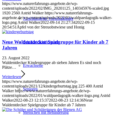
https://www.naturerfahrungs-angebote.de/wp-
content/uploads/2022/02/IMG_20201125_140345976-scaled.jpg
1920
2560
Astrid Walker
https://www.naturerfahrungs-
angebote.de/wp-content/uploads/2022/01/waldpaedagogik-walker-
Abschlussfeier Vorschulkinder
logo.png
Astrid Walker
2022-09-14 21:27:34
2022-09-15
20:54:51
Äpfel von der Streuobstwiese und Honig
Neue Waldentdecker Spielgruppe für Kinder ab 7
Schüler/ Schülerinnen
Jahren
23. August 2022
Waldentdecker Kindergruppe ab sieben Jahren Es sind noch
Erwachsene
Plätze…
Weiterlesen
https://www.naturerfahrungs-angebote.de/wp-
content/uploads/2021/12/kindergeburtstag.jpg
225
400
Astrid
Senioren
Walker
https://www.naturerfahrungs-angebote.de/wp-
content/uploads/2022/01/waldpaedagogik-walker-logo.png
Astrid
Walker
2022-08-23 12:15:37
2022-08-23 12:14:36
Neue
Waldentdecker Spielgruppe für Kinder ab 7 Jahren
Menschen mit Behinderung